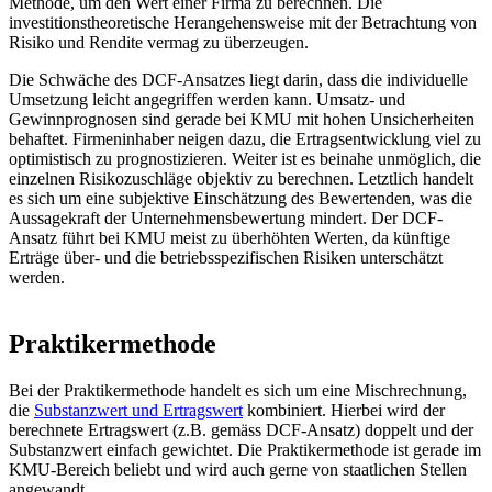
Methode, um den Wert einer Firma zu berechnen. Die
investitionstheoretische Herangehensweise mit der Betrachtung von
Risiko und Rendite vermag zu überzeugen.
Die Schwäche des DCF-Ansatzes liegt darin, dass die individuelle
Umsetzung leicht angegriffen werden kann. Umsatz- und
Gewinnprognosen sind gerade bei KMU mit hohen Unsicherheiten
behaftet. Firmeninhaber neigen dazu, die Ertragsentwicklung viel zu
optimistisch zu prognostizieren. Weiter ist es beinahe unmöglich, die
einzelnen Risikozuschläge objektiv zu berechnen. Letztlich handelt
es sich um eine subjektive Einschätzung des Bewertenden, was die
Aussagekraft der Unternehmensbewertung mindert. Der DCF-
Ansatz führt bei KMU meist zu überhöhten Werten, da künftige
Erträge über- und die betriebsspezifischen Risiken unterschätzt
werden.
Praktikermethode
Bei der Praktikermethode handelt es sich um eine Mischrechnung,
die
Substanzwert und Ertragswert
kombiniert. Hierbei wird der
berechnete Ertragswert (z.B. gemäss DCF-Ansatz) doppelt und der
Substanzwert einfach gewichtet. Die Praktikermethode ist gerade im
KMU-Bereich beliebt und wird auch gerne von staatlichen Stellen
angewandt.