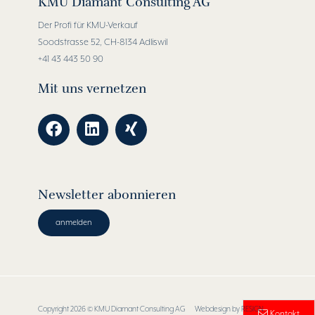
KMU Diamant Consulting AG
Der Profi für KMU-Verkauf
Soodstrasse 52, CH-8134 Adliswil
+41 43 443 50 90
Mit uns vernetzen
Newsletter abonnieren
anmelden
Copyright 2026 © KMU Diamant Consulting AG Webdesign by
RESIGN
.
Kontakt